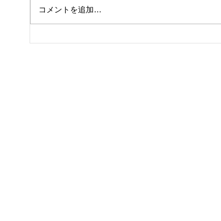
クラ
私事ですが…✌️
コメントを追加…