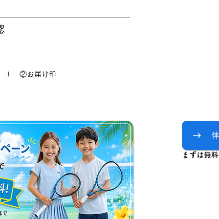
認
 ＋ ②お届け印
まずは無料