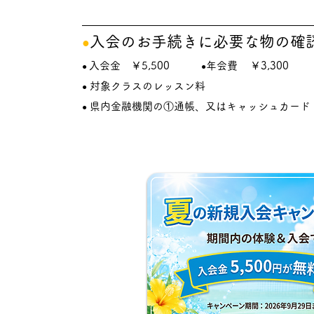
入会の
お手続きに必要な物の確
●
入会金 ￥5,500
年
会費
￥3,300
●
●
対象クラスのレッスン料
●
県内
金融機関の①通帳、又はキャッシュカード
●