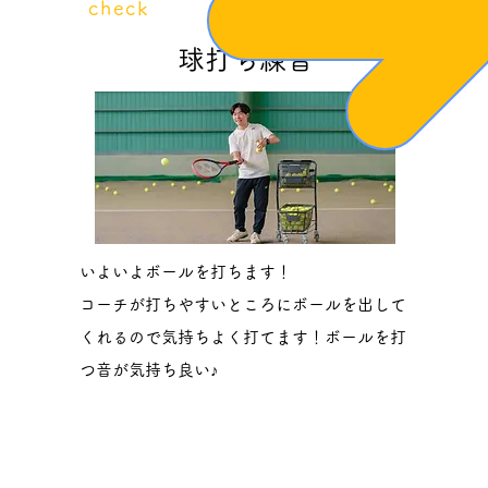
​check
4
球打ち練習
いよいよボールを打ちます！
​コーチが打ちやすいところにボールを出して
くれるので気持ちよく打てます！ボールを打
つ音が気持ち良い♪