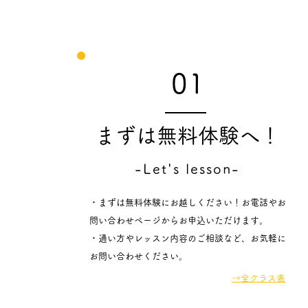
01
まずは無料体験へ！
-Let's lesson-
・まずは無料体験にお越し
くださ
い！お電話や
お
問い合わせページから
お申
込いただけます。
・通い方や
レッスン
内容のご相談
な
ど、
お気軽
に​
お問い合わせください。
→​全クラス表