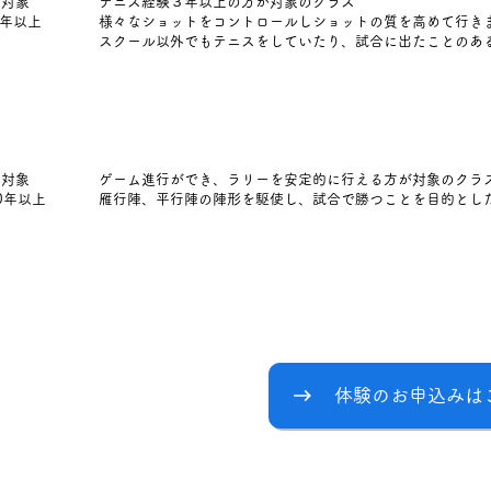
対象
テニス経験３年以上の方が対象のクラス
3年以上
様々なショットをコントロールしショットの質を高めて行き
​スクール以外でもテニスをしていたり、試合に出たことのあ
対象
ゲーム進行ができ、ラリーを安定的に行える方が対象のクラ
0年以上
雁行陣、平行陣の陣形を駆使し、試合で勝つことを目的とし
料金のご案内
体験のお申込みは