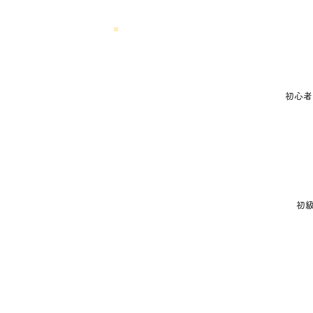
初級クラス
初心者
初中級クラス
初