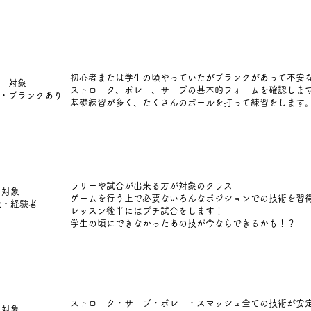
初心者または学生の頃やっていたがブランクがあって不安
対象
ストローク、ボレー、サーブの基本的フォームを確認しま
・ブランクあり
基礎練習が多く、たくさんのボールを打って練習をします
ラリーや試合が出来る方が対象のクラス
対象
ゲームを行う上で必要ないろんなポジションでの技術を習
級・経験者
レッスン後半にはプチ試合をします！
学生の頃にできなかったあの技が今ならできるかも！？
ストローク・サーブ・ボレー・スマッシュ全ての技術が安
対象