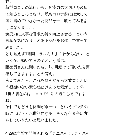
ね。
新型コロナの流行から、免疫力の大切さを改め
て知るところとなり、私もコロナ前には大して
気に留めていなかった商品を手に取ってみるよ
うになりました。
免疫力に大事な睡眠の質を向上させる、という
言葉が気になり、とある商品をお試しで買って
みました。
とりあえず1週間…う～ん！よくわからない…と
いうか、効いてるの？という感じ。
販売員さんに聞いたら、1ヶ月続けて頂いたら実
感してきますよ。との答え。
考えてみたら、これを飲んだから大丈夫！とい
う根拠のない安心感だけあった気がします💦
1番大切なのは、日々の生活の過ごし方ですよ
ね。
それでもどうも体調が今一つ…というピンチの
時にしばらくお世話になる、そんな付き合い方
をしていきたいと思いました。
4/29に当館で開催される「テニス×ピラティス×