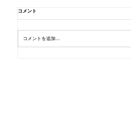
コメント
私事
コメントを追加…
8月になりました🎐🎆