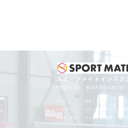
スポーツメイトインドア
〒950-1101 新潟市西区山田3381
ホーム
料金について
スタ
レンタルコート
スタッフブログ
施設
体験のご案内
キャンペーン情報
求人