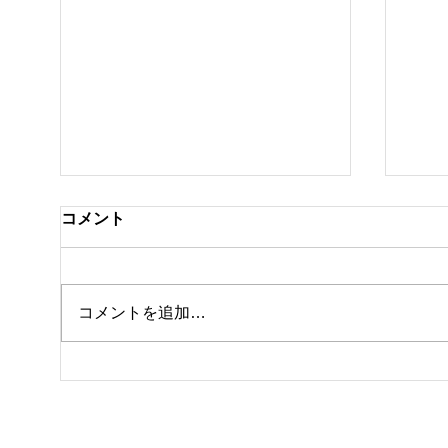
コメント
クラ
私事ですが…✌️
コメントを追加…