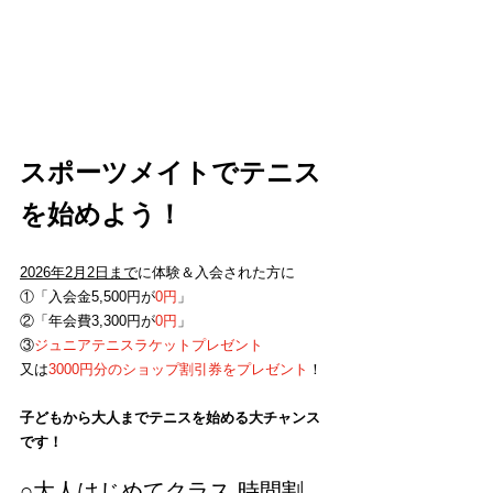
スポーツメイトでテニス
を始めよう！
2026年2月2日まで
に体験＆入会された方に
①「入会金5,500円が
0円
」
②「年会費3,300円が
0円
」
③
ジュニア
テニスラケットプレゼント
又は
3000円分のショップ割引券をプレゼント
！
子どもから大人までテニスを始める大チャンス
です！
○大人はじめてクラス 時間割