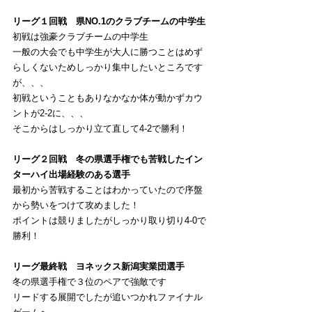
リーグ１回戦　県NO.1のクラブチームの中学生
初戦は強豪クラブチームの中学生
一般の大会でも中学生が大人に勝つことはめず
らしくないためしっかり集中したいところです
が、、、
初戦ということもありなかなか体が動かずカウ
ントが2-2に、、、
そこからはしっかり立て直して4-2で勝利！
リーグ２回戦　冬の県選手権でも苦戦したイン
ターハイ出場経験のある選手
最初から苦戦することはわかっていたので序盤
から勢いをつけて攻めました！
ポイントは競りましたがしっかり取り切り4-0で
勝利！
リーグ最終戦　ヨネックス新潟実業団選手
冬の県選手権で３位のペアで強敵です
リードする展開でしたが追いつかれファイナル