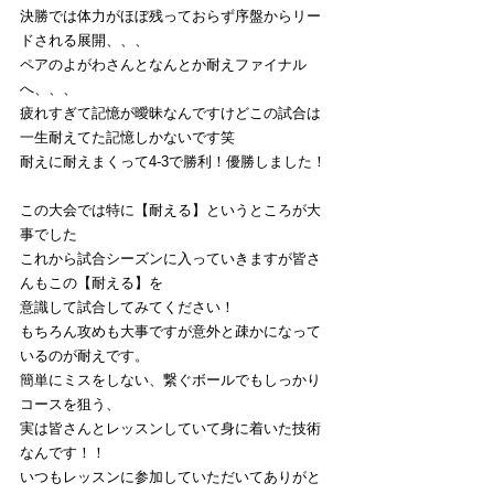
決勝では体力がほぼ残っておらず序盤からリー
ドされる展開、、、
ペアのよがわさんとなんとか耐えファイナル
へ、、、
疲れすぎて記憶が曖昧なんですけどこの試合は
一生耐えてた記憶しかないです笑
耐えに耐えまくって4-3で勝利！優勝しました！
この大会では特に【耐える】というところが大
事でした
これから試合シーズンに入っていきますが皆さ
んもこの【耐える】を
意識して試合してみてください！
もちろん攻めも大事ですが意外と疎かになって
いるのが耐えです。
簡単にミスをしない、繋ぐボールでもしっかり
コースを狙う、
実は皆さんとレッスンしていて身に着いた技術
なんです！！
いつもレッスンに参加していただいてありがと