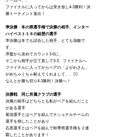
ゲームへ、、
ファイナルに入ってからは突き放し4-3勝利！決
勝トーナメント進出！
準決勝　冬の県選手権で決勝の相手、インター
ハイベスト１６の経歴の選手
準決勝は冬でも試合した相手、とても強敵で
す、、
序盤から攻めてカウント3-0に、
そこから相手が立て直して3-3、ファイナルへ
ファイナルに入ってからペアの「よがわさん」
がめちゃくちゃ耐えてくれまして、、🙇‍♂️
なんとか勝ち切り4-3勝利！決勝へ！
決勝戦　同じ所属クラブの選手
決勝の相手はどちらとも私がペアを組んだこと
がある選手
菊池選手とはペアを組んでナショナルチームの
選手を倒したことがあり
石黒選手とはペアを組んで秋季県選手権を２連
覇したことがあります！