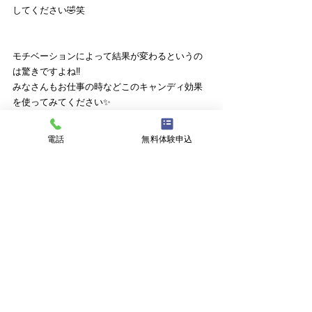
してください🤣笑
モチベーションによって結果が変わるというの
は驚きですよね‼️
みなさんもお仕事の時などこのキャンディ効果
を使ってみてください✨
電話
無料体験申込
以上キャンディ効果のお話でした🙆‍♂️
今日も素敵な1日をお過ごしください😉
ブログ
すべて表示
最新記事