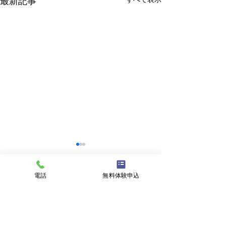
最新記事
電話
無料体験申込
コメント
クラブチーム
私事ですが…✌️
コメントを追加…