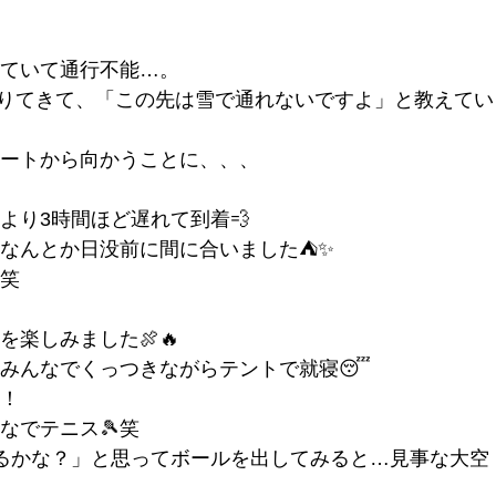
ていて通行不能…。
降りてきて、「この先は雪で通れないですよ」と教えてい
ートから向かうことに、、、
より3時間ほど遅れて到着💨
なんとか日没前に間に合いました⛺✨
笑
楽しみました🍖🔥
みんなでくっつきながらテントで就寝😴
！
なでテニス🎾笑
るかな？」と思ってボールを出してみると…見事な大空