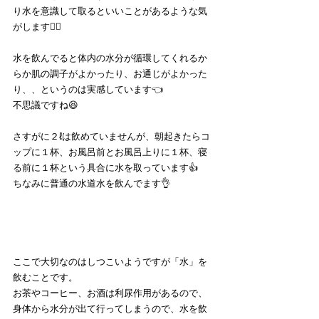
り水を意識して取るといいことがあるような気
がします💁‍♂️
水を飲んでると体内の水分が循環してくれるか
らか肌の調子がよかったり、お通じがよかった
り、、というのは実感しています👈
不思議ですね😆
さすがに２ℓは飲めていませんが、朝起きたらコ
ップに１杯、お風呂前とお風呂上りに１杯、寝
る前に１杯という具合に水を取っています👍
ちなみに普通の水道水を飲んでます👌
ここで大切なのはしつこいようですが「水」を
飲むことです。
お茶やコーヒー、お酒は利尿作用があるので、
身体から水分が出て行ってしまうので、水を飲