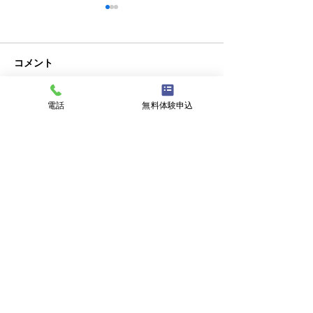
コメント
クラブチーム
私事ですが…✌️
電話
無料体験申込
コメントを追加…