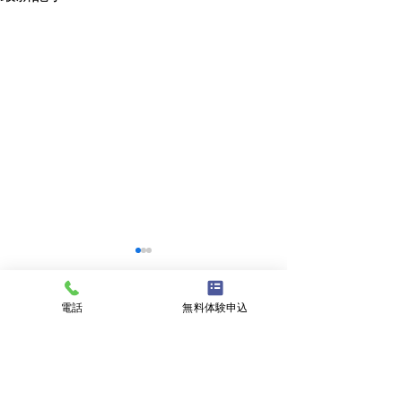
電話
無料体験申込
header.all-comments
クラブチーム
comment-box.placeholder
新潟にバーガー