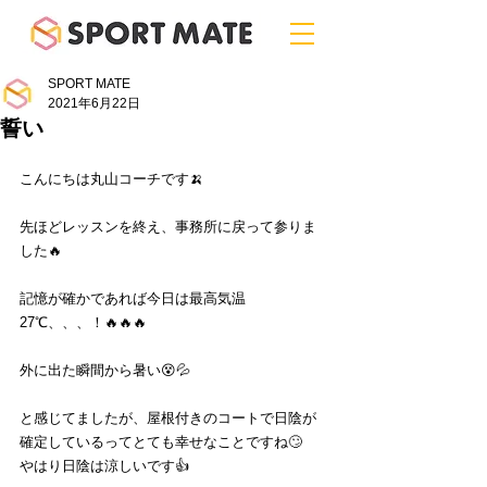
SPORT MATE
2021年6月22日
誓い
こんにちは丸山コーチです🍌
先ほどレッスンを終え、事務所に戻って参りま
した🔥
記憶が確かであれば今日は最高気温
27℃、、、！🔥🔥🔥
外に出た瞬間から暑い😵💦
と感じてましたが、屋根付きのコートで日陰が
確定しているってとても幸せなことですね🙄
やはり日陰は涼しいです👍