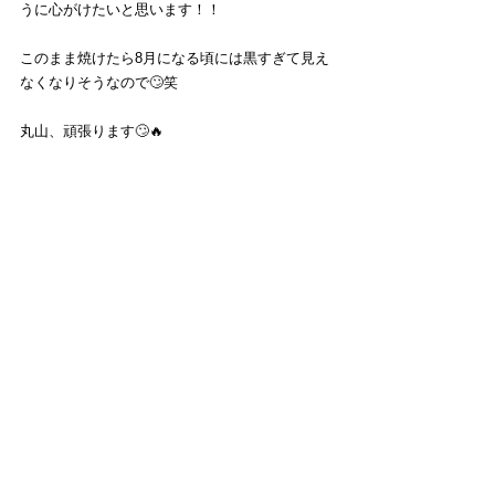
うに心がけたいと思います！！
このまま焼けたら8月になる頃には黒すぎて見え
なくなりそうなので🙄笑
丸山、頑張ります🙄🔥