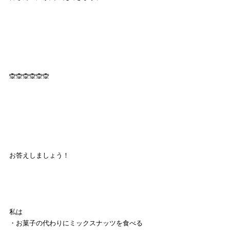
🙊🙊🙊🙊🙊🙊
お答えしましょう！
私は
・お菓子の代わりにミックスナッツを食べる