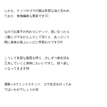
しかも、ナッツやゴマの脂は良質な油と言われ
ており、食物繊維も豊富です🙆‍♂️
なのでお菓子の代わりにナッツ、思い立ったら
ご飯にゴマをひとふりして頂くと、あっという
間に身体が喜ぶレシピに早変わりです💁‍♂️‼️
こうして良質な脂質を摂り、少しずつ食生活を
工夫していくと身体にもいいですし、段々楽し
くなってきます👐
運動＋αでミックスナッツ、ゴマ生活を行ってみ
てはいかがでしょうか😛