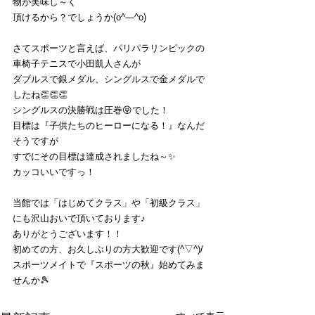
物が美味し～く
頂けるから？でしょうか(o^―^o)
さてスポーツと言えば、パリパラリンピックの
車椅子テニスで小田凱人さんが
ダブルスで銀メダル、シングルスで金メダルで
したね👏👏👏
シングルスの決勝戦は圧巻😝でした！
目標は『子供たちのヒーローになる！』なんだ
そうですが
すでにその目標は達成されましたね～✨
カッコいいですっ！
当館では「はじめてクラス」や「初級クラス」
にも沢山おいで頂いております♪
ありがとうございます！！
初めての方、お久しぶりの方大歓迎です(^▽^)/
スポーツメイトで『スポーツの秋』始めてみま
せんか🎾