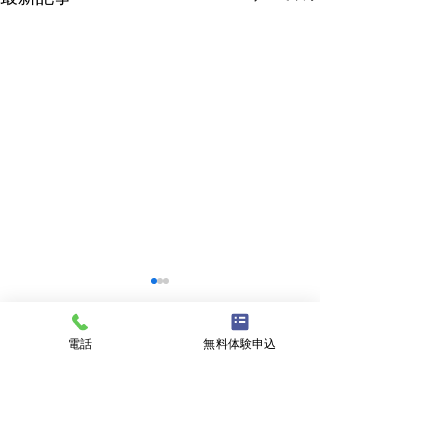
電話
無料体験申込
コメント
クラブチーム
私事ですが…✌️
コメントを追加…