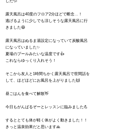
した💦
露天風呂は40度のフロア2分ほどで断念…！
逃げるように少しでも涼しそうな露天風呂に行
きました😆
露天風呂はぬるま湯設定になっていて炭酸風呂
になっていました✨
夏場のプールみたいな温度です👍
これならゆっくり入れそう！
そこから友人と1時間ちかく露天風呂で世間話を
して、ほどほどにお風呂を上がりました🙌
昼ごはんを食べて解散👋
今日もがんばるぞーとレッスンに臨みました💪
するととても体が軽く体がよく動きました！！
きっと温泉効果だと思います🙏