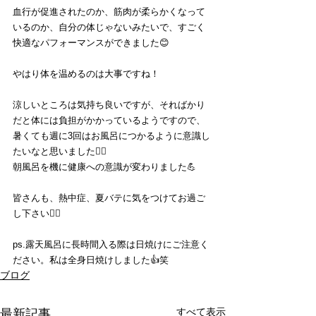
血行が促進されたのか、筋肉が柔らかくなって
いるのか、自分の体じゃないみたいで、すごく
快適なパフォーマンスができました😊
やはり体を温めるのは大事ですね！
涼しいところは気持ち良いですが、そればかり
だと体には負担がかかっているようですので、
暑くても週に3回はお風呂につかるように意識し
たいなと思いました🙆‍♂️
朝風呂を機に健康への意識が変わりました💪
皆さんも、熱中症、夏バテに気をつけてお過ご
し下さい💁‍♂️
ps.露天風呂に長時間入る際は日焼けにご注意く
ださい。私は全身日焼けしました👍笑
ブログ
すべて表示
最新記事