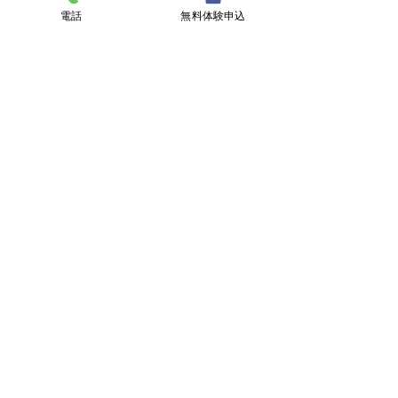
電話
無料体験申込
コメント
クラブチーム
コメントを追加…
新潟にバーガー
復活！