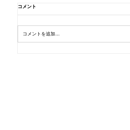
コメント
私事
コメントを追加…
8月になりました🎐🎆