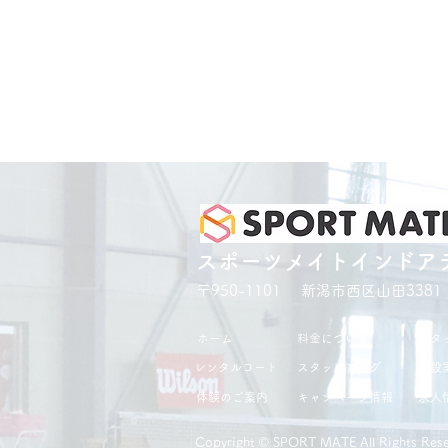
スポーツメイトインドア
〒950-1101 新潟市西区山田3381
ホーム
料金について
スタ
レンタルコート
スタッフブログ
施設
体験のご案内
キャンペーン情報
求人
Copyright ©︎ SPORT MATE All Rights Rese