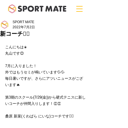
SPORT MATE
2022年7月2日
新コーチ💁‍♀️
こんにちは☀️
丸山です😊
7月に入りました！
外ではもうセミが鳴いています💦💦
毎日暑いですが、さらにアツいニュースがござ
います🔥
第3期のスクール(7/29(金))から硬式テニスに新し
いコーチが仲間入りします！👏👏
桑原 新菜(くわばら にいな)コーチです💁‍♀️