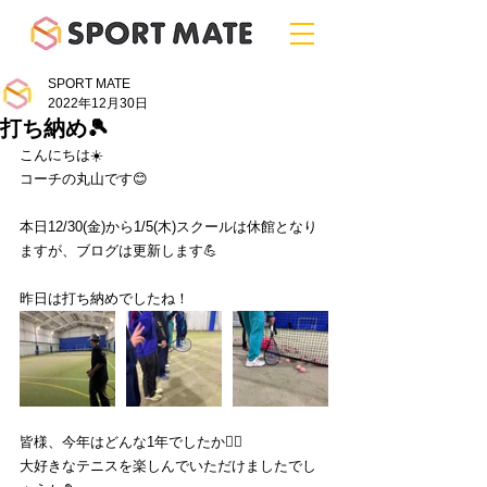
SPORT MATE
2022年12月30日
打ち納め🎾
こんにちは☀️
コーチの丸山です😊
本日12/30(金)から1/5(木)スクールは休館となり
ますが、ブログは更新します💪
昨日は打ち納めでしたね！
皆様、今年はどんな1年でしたか💁‍♂️
大好きなテニスを楽しんでいただけましたでし