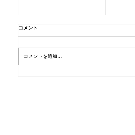
コメント
クラ
私事ですが…✌️
コメントを追加…