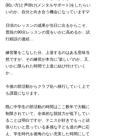
(戦い方)と声掛け(メンタルサポート)をしたらい
いのか、自分と向き合う機会になっています💡
日頃のレッスンの成果が当日に出るからこそ、
普段の90分レッスンの質をいかに高めるか、試
行錯誤の連続…
練習量をこなした分、上達するのはある意味当
然ですが、その練習が本当に”楽しい”のか、又、
いかに限られた時間で上達に結び付けていく
か…
今後の部活動からクラブ化へ移行していく上で
も課題になります。
既に中学生の部活動の時間はここ数年で大幅に
制限されていて、全体的な競技力が低下してい
ることは明白ですが、テニスが好きでもっと頑
張りたいと思っている多感な子ども達の声に応
え、学生時代を後悔のない充実した時間にして