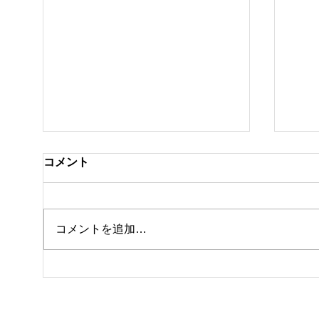
コメント
クラ
私事ですが…✌️
コメントを追加…