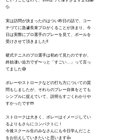
💦
実は訪問が決まったのはつい昨日の話で、コー
チづてに急遽長束プロがくることが決まり、今
日は実際にプロ選手のプレーを見て、ボールを
受けさせて頂きました‼️
硬式テニスのプロ選手は初めて見たのですが、
終始凄い迫力でず〜っと「すごい…」って言っ
てました😅
ボレーやストロークなどの打ち方についての質
問もしましたが、それらのプレー自体をとても
シンプルに捉えていて、説明もすごくわかりや
すかったです🤲
ストロークは大きく、ボレーはイメージしてい
るよりもさらにコンパクトに！
今後スクール生のみなさんにも今日学んだこと
をお伝えしていきたいと思います👍