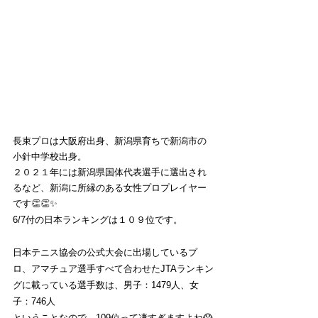
長束プロは大阪府出身、新潟県育ちで新潟市の
小針中学校出身。
２０２１年には新潟県国体代表選手に選出され
るなど、新潟に所縁のある女性プロプレイヤー
です👏👏✨
6/7付の日本ランキングは１０９位です。
日本テニス協会の公式大会に出場しているプ
ロ、アマチュア選手すべて合わせたJTAランキン
グに載っている選手数は、男子：1479人、女
子：746人
ということなので、109位って凄すぎますよね😱