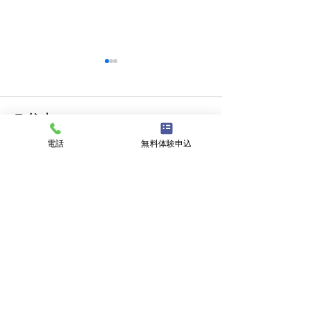
コメント
クラブチーム
電話
無料体験申込
コメントを追加…
新潟にバーガー
復活！