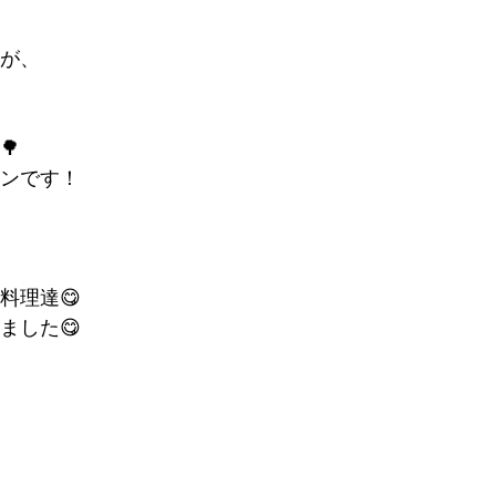
が、
🌳
ンです！
料理達😋
ました😋