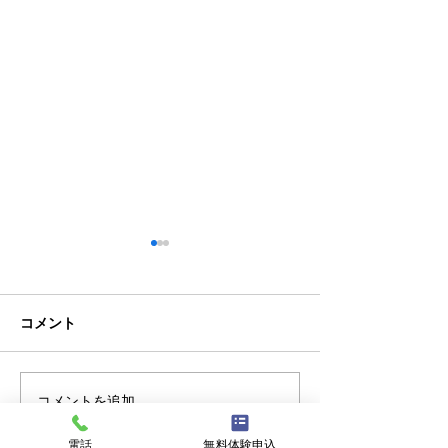
コメント
クラブチーム
私事ですが…✌️
コメントを追加…
電話
無料体験申込