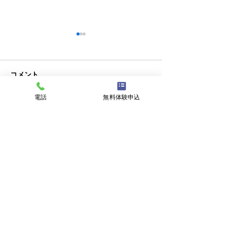
コメント
クラブチーム
私事ですが…✌️
電話
無料体験申込
コメントを追加…