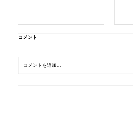
コメント
クラ
私事ですが…✌️
コメントを追加…