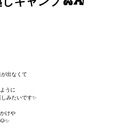
年越しキャンプ🐍⛺
！
果が出なくて
ように
楽しみたいです✨
かけや
✨