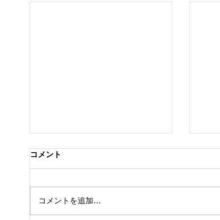
コメント
クラ
私事ですが…✌️
コメントを追加…