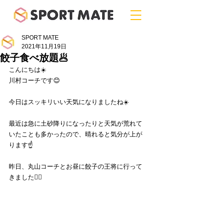
SPORT MATE
2021年11月19日
餃子食べ放題🥟
こんにちは☀️
川村コーチです😊
今日はスッキリいい天気になりましたね☀️
最近は急に土砂降りになったりと天気が荒れて
いたことも多かったので、晴れると気分が上が
ります☝️
昨日、丸山コーチとお昼に餃子の王将に行って
きました🏃‍♂️