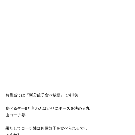
お目当ては『90分餃子食べ放題』です‼️笑
食べるぞー‼︎と言わんばかりにポーズを決める丸
山コーチ😂
果たしてコーチ陣は何個餃子を食べられるでし
ょうか❓