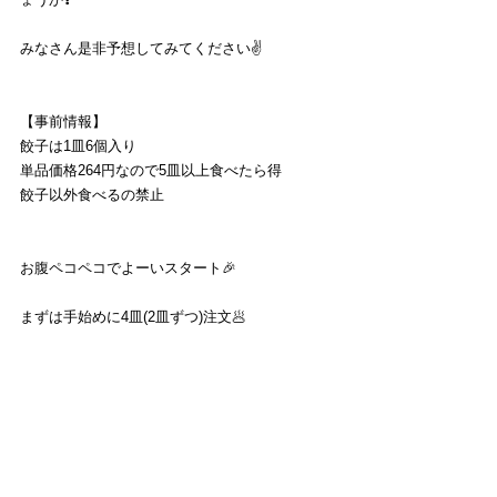
みなさん是非予想してみてください✌️
【事前情報】
餃子は1皿6個入り
単品価格264円なので5皿以上食べたら得
餃子以外食べるの禁止
お腹ペコペコでよーいスタート🎉
まずは手始めに4皿(2皿ずつ)注文🥟