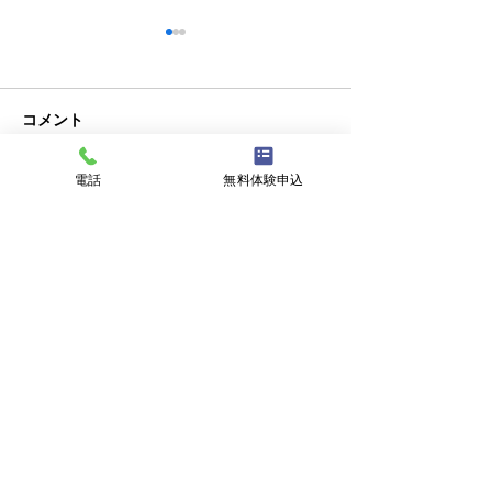
コメント
電話
無料体験申込
テニス体験会のご案内
コメントを追加…
第6回フレンド
開催のお知らせ