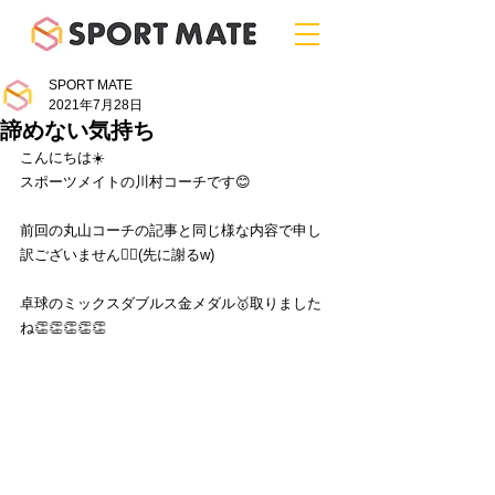
SPORT MATE
2021年7月28日
諦めない気持ち
こんにちは☀️
スポーツメイトの川村コーチです😊
前回の丸山コーチの記事と同じ様な内容で申し
訳ございません🙇‍♂️(先に謝るw)
卓球のミックスダブルス金メダル🥇取りました
ね👏👏👏👏👏