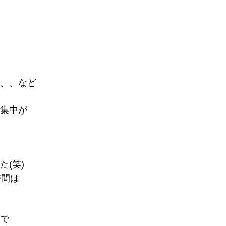
、、など
集中が
(笑)
時間は
で