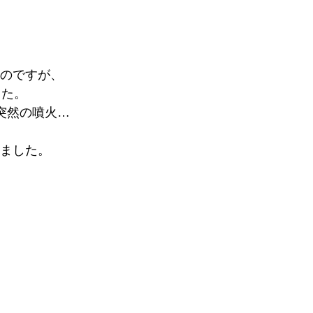
と
のですが、
した。
突然の噴火…
ました。