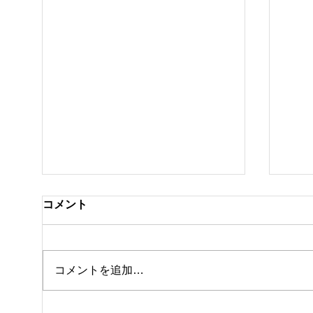
コメント
クラ
私事ですが…✌️
コメントを追加…