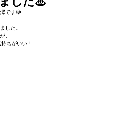
ました♨
澤です😄
ました。
が、
気持ちがいい！