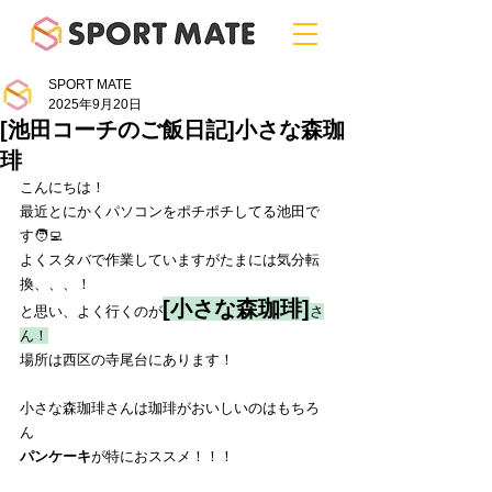
SPORT MATE
2025年9月20日
[池田コーチのご飯日記]小さな森珈
琲
こんにちは！
最近とにかくパソコンをポチポチしてる池田で
す🧑‍💻
よくスタバで作業していますがたまには気分転
換、、、！
[小さな森珈琲]
と思い、よく行くのが
さ
ん！
場所は西区の寺尾台にあります！
小さな森珈琲さんは珈琲がおいしいのはもちろ
ん
パンケーキ
が特におススメ！！！