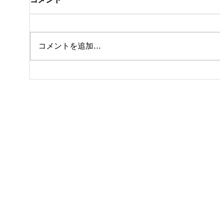
クラ
私事ですが…✌️
コメントを追加…