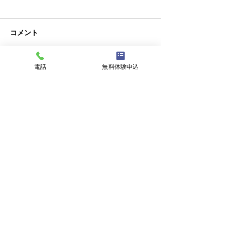
コメント
クラブチーム
電話
無料体験申込
コメントを追加…
新潟にバーガー
復活！