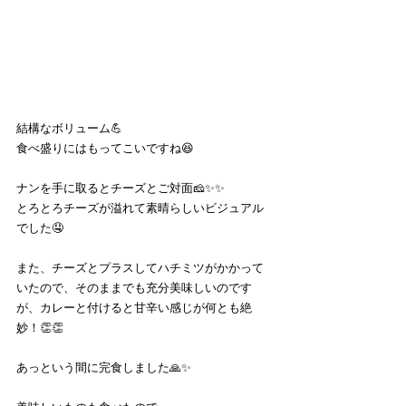
結構なボリューム💪
食べ盛りにはもってこいですね😆
ナンを手に取るとチーズとご対面🧀✨✨
とろとろチーズが溢れて素晴らしいビジュアル
でした🤤
また、チーズとプラスしてハチミツがかかって
いたので、そのままでも充分美味しいのです
が、カレーと付けると甘辛い感じが何とも絶
妙！👏👏
あっという間に完食しました🙏✨