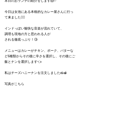
本日のおランチの紹介をします🙌✨
今日は女池にある本格的なカレー屋さんに行っ
て来ました🙆‍♂️
インドっぽい愉快な音楽が流れていて、
調理も現地の方と思われる人が
される徹底っぷり！🧐
メニューはカレーがチキン、ポーク、バターな
ど6種類からその後に辛さを選択し、その後にご
飯とナンを選択します👈
私はチーズハニーナンを注文しました🧀🍯
写真がこちら