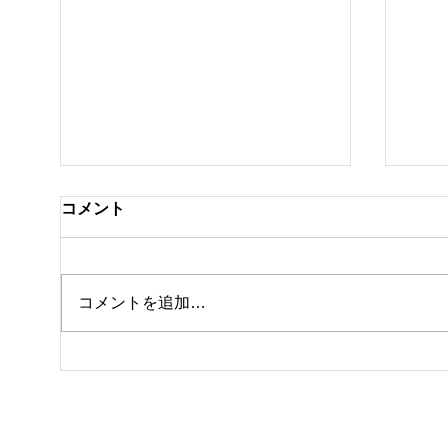
コメント
クラ
私事ですが…✌️
コメントを追加…