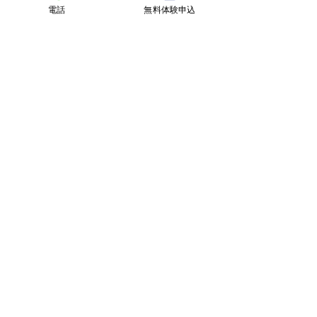
復活！
電話
無料体験申込
スポーツメイトインドアテニススクール
〒950-1101 新潟市西区山田3381
ホーム
レッスンについて
スタッフ紹介
料金について
キャンペーン情報
体験のご案内
施設案内
よくあるご質問
スタッフブログ
求人情報