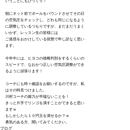
いうことにもびっくり！
朝にネット前でボールをバウンドさせてその日
の空気圧をチェックし、どれも同じになるよう
に調整しているつもりですが、まだまだうまく
いかず、レッスン生の皆様には
ご迷惑をおかけしている状態で申し訳なく思い
ます。
今年中には、ヒヨコの雄雌判別をするくらいの
スピードで、なおかつ正しい空気圧調整ができ
るように頑張ります！
コーチにも時々確認をお願いするのですが、私
はその時見つけました。
川村コーチの握力が半端ないことを！
きっと片手でリンゴを潰すことができると思い
ますｗ
もしかしたら１０円玉を潰せるか？ｗ
勇気のある方、聞いてみてください。
ブログ