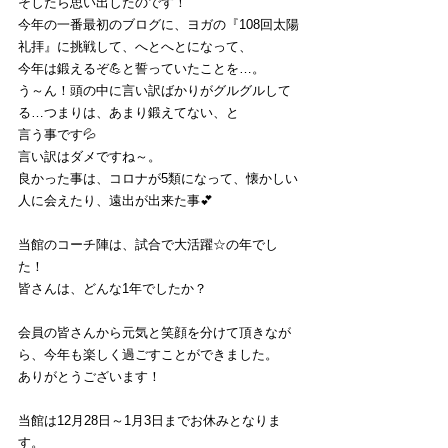
そしたら思い出したのです！
今年の一番最初のブログに、ヨガの『108回太陽
礼拝』に挑戦して、へとへとになって、
今年は鍛えるぞ💪と誓っていたことを…。
う～ん！頭の中に言い訳ばかりがグルグルして
る…つまりは、あまり鍛えてない、と
言う事です💦
言い訳はダメですね～。
良かった事は、コロナが5類になって、懐かしい
人に会えたり、遠出が出来た事💕
当館のコーチ陣は、試合で大活躍☆の年でし
た！
皆さんは、どんな1年でしたか？
会員の皆さんから元気と笑顔を分けて頂きなが
ら、今年も楽しく過ごすことができました。
ありがとうございます！
当館は12月28日～1月3日までお休みとなりま
す。