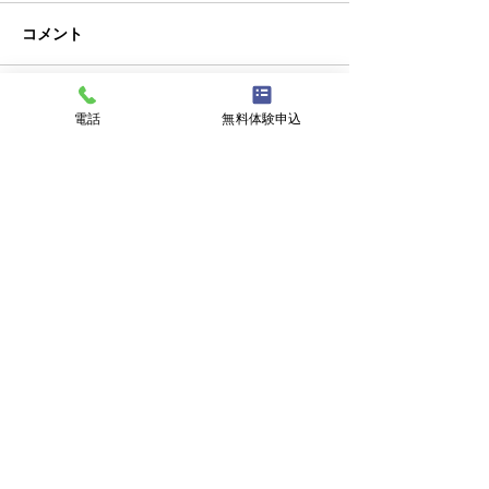
コメント
クラブチーム
私事ですが…✌️
電話
無料体験申込
コメントを追加…
スポーツメイトインドアテニススクール