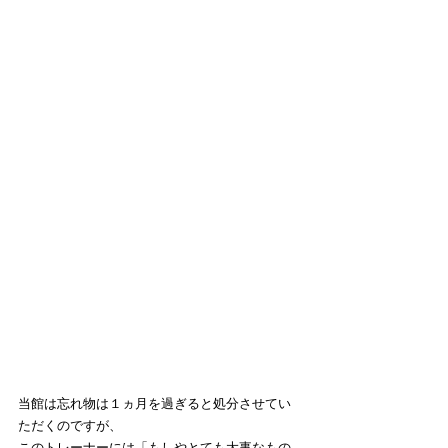
当館は忘れ物は１ヵ月を過ぎると処分させてい
ただくのですが、
このトレーナーには「もしやとても大事なもの