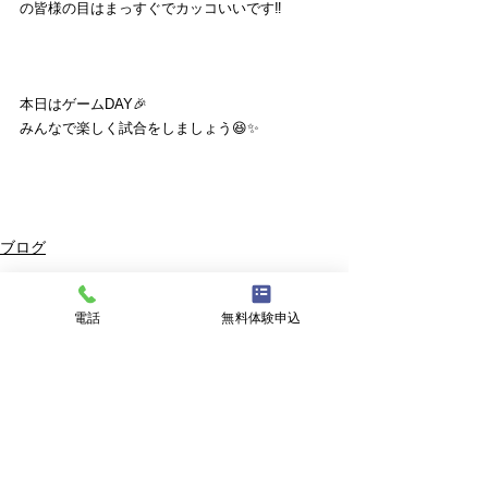
の皆様の目はまっすぐでカッコいいです‼️
本日はゲームDAY🎉
みんなで楽しく試合をしましょう😆✨
ブログ
すべて表示
最新記事
電話
無料体験申込