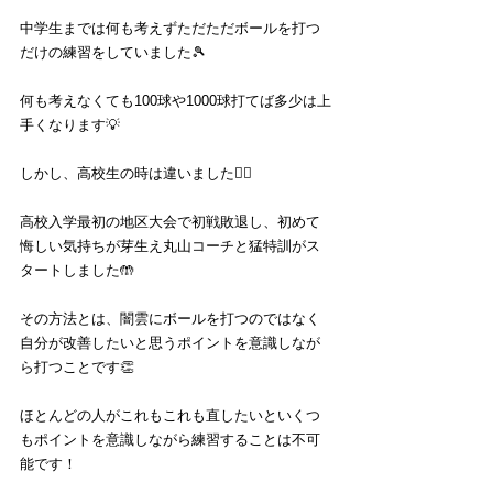
中学生までは何も考えずただただボールを打つ
だけの練習をしていました🎾
何も考えなくても100球や1000球打てば多少は上
手くなります💡
しかし、高校生の時は違いました🙅‍♂️
高校入学最初の地区大会で初戦敗退し、初めて
悔しい気持ちが芽生え丸山コーチと猛特訓がス
タートしました🤲
その方法とは、闇雲にボールを打つのではなく
自分が改善したいと思うポイントを意識しなが
ら打つことです👏
ほとんどの人がこれもこれも直したいといくつ
もポイントを意識しながら練習することは不可
能です！