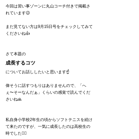
今回は習い事ゾーンに丸山コーチ付きで掲載さ
れています😉
まだ見てない方は9月15日号をチェックしてみて
くださいね👍
さて本題の
成長するコツ
についてお話ししたいと思います☝️
偉そうに話すつもりはありませんので、「へ
ぇ〜そーなんだぁ」くらいの感覚で読んでくだ
さいね🙏
私自身小学校2年生の頃からソフトテニスを続け
て来たのですが、一気に成長したのは高校生の
時でした🙆‍♂️