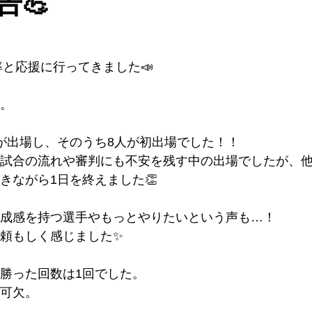
💪
率と応援に行ってきました📣
。
が出場し、そのうち8人が初出場でした！！
試合の流れや審判にも不安を残す中の出場でしたが、
きながら1日を終えました👏
成感を持つ選手やもっとやりたいという声も…！
頼もしく感じました✨
勝った回数は1回でした。
可欠。