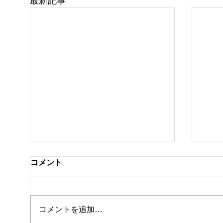
最新記事
コメント
クラ
私事ですが…✌️
コメントを追加…