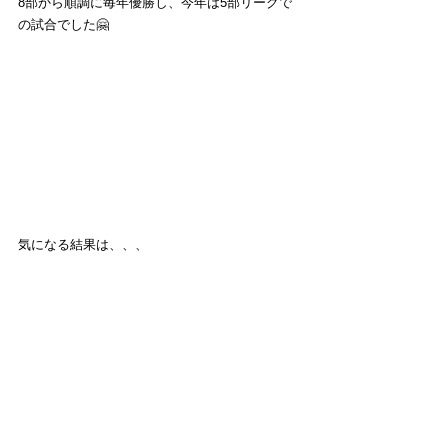
8部から順調に毎年優勝し、今年は5部リーグで
の試合でした🤗
気になる結果は、、、